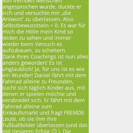
von fremden Menschen
angesprochen wurde, duckte er
sich und versuchte mir „die
Antwort“ zu überlassen. Also
Selbstbewusstsein = 0. Es war für
mich die Hölle mein Kind so
leiden zu sehen und immer
wieder beim Versuch es
aufzubauen, zu scheitern.
Dank Ihres Coachings ist nun alles
anders geworden! Es ist
unglaublich! Ja, für uns ist es wie
ein Wunder! Daniel fährt mit dem
Fahrrad alleine zu Freunden,
sucht sich täglich Kinder aus, mit
denen er spielen möchte und
verabredet sich. Er fährt mit dem
Fahrrad alleine zum
Einkaufsmarkt und fragt FREMDE
Leute, ob sie ihm ihre
Fußballbilder überlassen (und das
mit riesigem Erfolg 🙂 ). Die