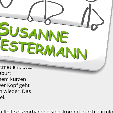
us zwei
t. Dies
Gesichtsfeld,
r ein
e spreizt das
Hände, legt
tmet ein. Dies
eburt
einem kurzen
er Kopf geht
h wieder. Das
ei.
o-Reflexes vorhanden sind, kommt durch harmlos