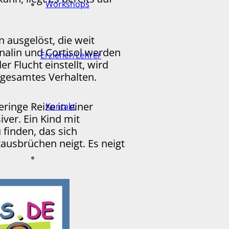
Workshops
ausgelöst, die weit
alin und Cortisol werden
Erzieher/Lehrer
 Flucht einstellt, wird
 gesamtes Verhalten.
eringe Reize in einer
Kontakt
iver. Ein Kind mit
 finden, das sich
tausbrüchen neigt. Es neigt