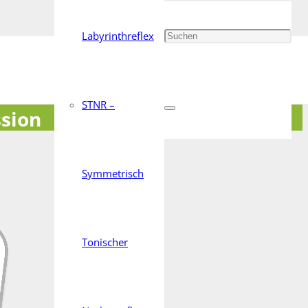
Labyrinthreflex
STNR –
ssion
Symmetrisch
Tonischer