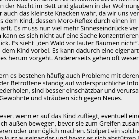
 in der Nacht im Bett und glauben in der Wohnung
 auch das kleinste Knacken wahr, da wir uns verm
 es dem Kind, dessen Moro-Reflex durch einen i
ft. Es muss nun viel mehr Sinneseindrücke verar
 kann es sich nicht auf eine Sache konzentriere
ck. Es sieht „den Wald vor lauter Bäumen nicht“. 
n dem Kind vorbei. Es kann dadurch eine eigenar
es herum vorgeht. Andererseits gehen oft wesen
ern es bestehen häufig auch Probleme mit deren
 der Betroffene ständig auf widersprüchliche In
wiederholen, sind besser einschätzbar und verur
s Gewohnte und sträuben sich gegen Neues.
dieser, wenn er auf das Kind zufliegt, eventuell e
s nach außen bewegen, bevor sie zum Greifen z
en oder unmöglich machen. Stolpert ein solches 
 kurz auseinander und bevor es sich abstützen ka