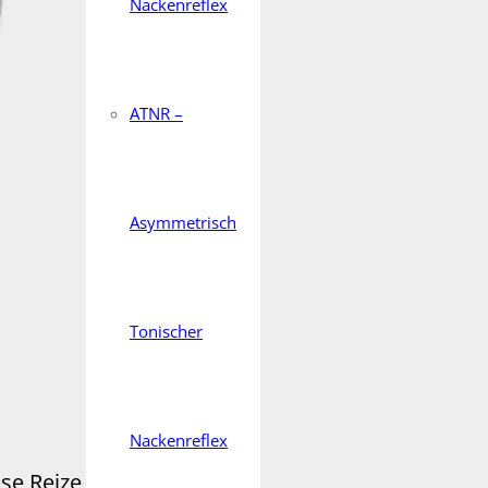
Nackenreflex
ATNR –
Asymmetrisch
Tonischer
Nackenreflex
e Reize in