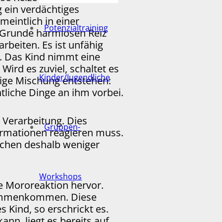
 ein verdächtiges
eintlich in einer
Potenzialtraining
m Grunde harmlosen Reiz
beiten. Es ist unfähig
n. Das Kind nimmt eine
Wird es zuviel, schaltet es
Kinder/Jugendliche
tige Mischung entstehen:
tliche Dinge an ihm vorbei.
 Verarbeitung. Dies
Gruppen-
formationen reagieren muss.
sachen deshalb weniger
Workshops
ine Mororeaktion hervor.
usammenkommen. Diese
Kind, so erschrickt es.
nn, liegt es bereits auf