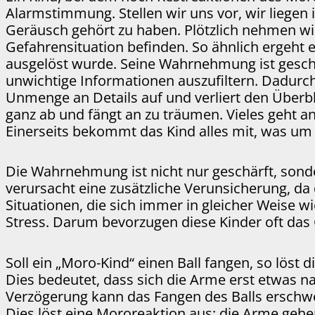
Alarmstimmung. Stellen wir uns vor, wir liegen
Geräusch gehört zu haben. Plötzlich nehmen wir
Gefahrensituation befinden. So ähnlich ergeht
ausgelöst wurde. Seine Wahrnehmung ist geschär
unwichtige Informationen auszufiltern. Dadurch
Unmenge an Details auf und verliert den Überbli
ganz ab und fängt an zu träumen. Vieles geht a
Einerseits bekommt das Kind alles mit, was um 
Die Wahrnehmung ist nicht nur geschärft, sond
verursacht eine zusätzliche Verunsicherung, da
Situationen, die sich immer in gleicher Weise 
Stress. Darum bevorzugen diese Kinder oft da
Soll ein „Moro-Kind“ einen Ball fangen, so löst 
Dies bedeutet, dass sich die Arme erst etwa
Verzögerung kann das Fangen des Balls erschwer
Dies löst eine Mororeaktion aus: die Arme gehen