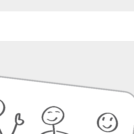
er sind mit
*
markiert