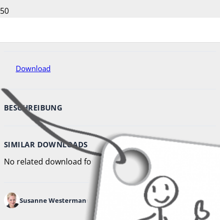
Download
49
Dateigröße
20.49 MB
Datei-Anzahl
1
Erstellungsdatum
Juni 16, 2020
Zuletzt aktualisiert
Juni 22, 2020
Download
BESCHREIBUNG
SIMILAR DOWNLOADS
No related download found!
Susanne Westermann
Updated Juni 22, 2020