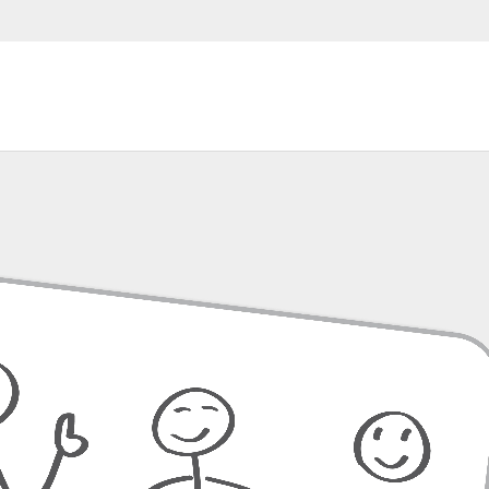
er sind mit
*
markiert