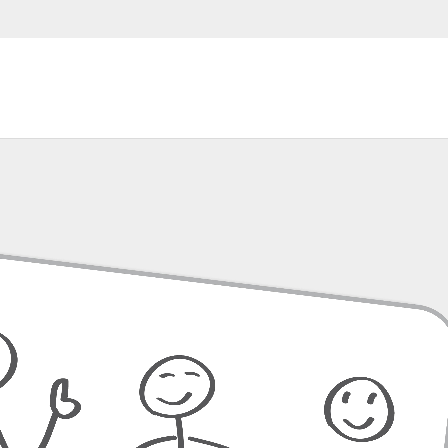
er sind mit
*
markiert